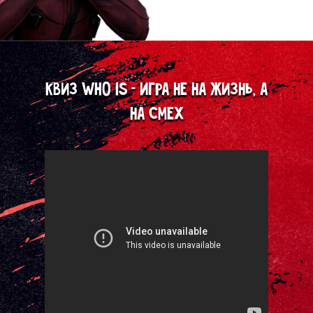
квиз WHO IS - Игра не на жизнь, а
квиз WHO IS - Игра не на жизнь, а
на смех
на смех